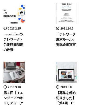
2025.2.25
2021.10.5
musubisuの
「テレワーク
テレワーク・
東京ルール」
労働時間制度
実践企業宣言
の改善
2019.9.10
2019.8.8
第４回【ITエ
【募集を締め
ンジニアのキ
切りました】
ャリアワーク
「第4回 IT