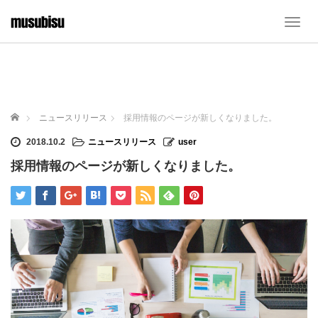
T
o
g
g
l
e
n
ホーム
ニュースリリース
採用情報のページが新しくなりました。
a
v
2018.10.2
ニュースリリース
user
i
採用情報のページが新しくなりました。
g
a
t
i
o
n