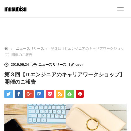
T
o
g
g
l
e
n
ホーム
ニュースリリース
第３回【ITエンジニアのキャリアワークショッ
a
プ】開催のご報告
v
i
2019.06.24
ニュースリリース
user
g
第３回【ITエンジニアのキャリアワークショップ】
a
t
開催のご報告
i
o
n