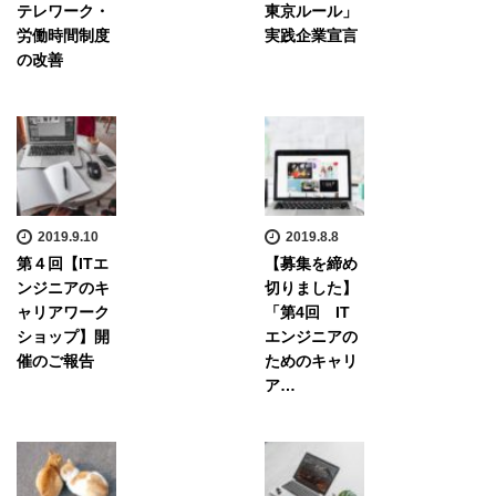
テレワーク・
東京ルール」
労働時間制度
実践企業宣言
の改善
2019.9.10
2019.8.8
第４回【ITエ
【募集を締め
ンジニアのキ
切りました】
ャリアワーク
「第4回 IT
ショップ】開
エンジニアの
催のご報告
ためのキャリ
ア…