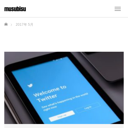
T
o
g
ホーム
2017年 5月
g
l
e
n
a
v
i
g
a
t
i
o
n